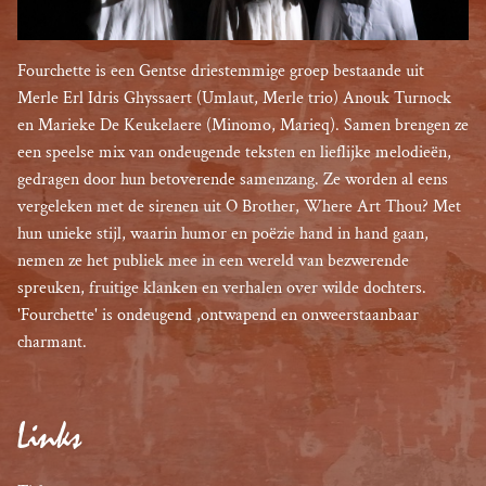
Fourchette is een Gentse driestemmige groep bestaande uit 
Merle Erl Idris Ghyssaert (Umlaut, Merle trio) Anouk Turnock 
en Marieke De Keukelaere (Minomo, Marieq). Samen brengen ze 
een speelse mix van ondeugende teksten en lieflijke melodieën, 
gedragen door hun betoverende samenzang. Ze worden al eens 
vergeleken met de sirenen uit O Brother, Where Art Thou? Met 
hun unieke stijl, waarin humor en poëzie hand in hand gaan, 
nemen ze het publiek mee in een wereld van bezwerende 
spreuken, fruitige klanken en verhalen over wilde dochters. 
'Fourchette' is ondeugend ,ontwapend en onweerstaanbaar 
charmant.
Links