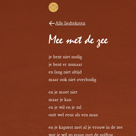
Alle liedteksten
Mee met de zee
je bent niet nodig

je bent er zomaar

en lang niet altijd

maar ook niet overbodig
en je moet niet

maar je kan

en je wil en je zal

ooit wel eens als een man
en je kapzest met al je vrouw in de zee

wat je wil zo graag met de golfing
