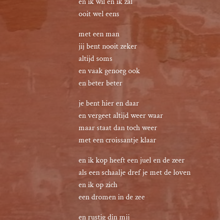
en ik wil en ik zal

ooit wel eens
met een man

jij bent nooit zeker

altijd soms

en vaak genoeg ook

en beter beter
je bent hier en daar

en vergeet altijd weer waar

maar staat dan toch weer

met een croissantje klaar
en ik kop heeft een juel en de zeer

als een schaalje dref je met de loven

en ik op zich

een dromen in de zee
en rustig din mij
