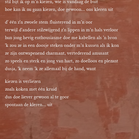
stil bijt ik op m'n kiezen, wie is vandaag de buit

hoe kan ik nu gaan kiezen, doe gewoon... ons kleren uit
d' één z'n zwoele stem fluisterend in m'n oor

terwijl d'andere stilzwijgend z'n lippen in m'n hals verloor

hun jong hevig enthousiasme doe me kabellen als 'n bron

'k zou ze in een doosje steken onder m'n kussen als ik kon

ze zijn ontwapenend charmant, vertederend amusant

zo speels en sterk en jong van hart, zo doelloos en plezant

dusja, 'k neem 'k ze allemaal bij de hand, want
kiezen is verliezen

zoals koken met één kruid

dus doe liever gewoon al te goor

spontaan de kleren... uit