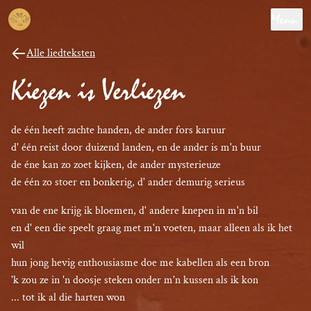
Menu
Alle liedteksten
Kiezen is Verliezen
de één heeft zachte handen, de ander fors karuur

d' één reist door duizend landen, en de ander is m'n buur

de éne kan zo zoet kijken, de ander mysterieuze

de één zo stoer en bonkerig, d' ander demurig serieus
van de ene krijg ik bloemen, d' andere knepen in m'n bil

en d' een die speelt graag met m'n voeten, maar alleen als ik het 
wil

hun jong hevig enthousiasme doe me kabellen als een bron

'k zou ze in 'n doosje steken onder m'n kussen als ik kon

... tot ik al die harten won