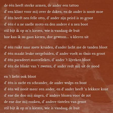
de één heeft sterke armen, de ander een tattoo

d' een klimt voor mij over de daken, en de ander is nooit moe

d' één heeft nen felle otto, d' ander zijn peird is zo groot

d' één é n ne snelle moto en den andere é n nen boot

stil bijt ik op m'n kiezen, wie is vandaag de buit

hoe kan ik nu gaan kiezen, doe gewoon... u kleren uit
d' één ruikt naar zoete kruiden, d'ander lacht me de tanden bloot

d' één maakt leuke oergeluiden, d' ander voelt zo thuis en groot

d' één paradeert marcellekes, d' ander 't lijveken bloot

d' één die blinkt van 't zweten, d' ander redt mij uit de nood
en 't liefst ook bloot
d' één is zacht en schrander, de ander wulps en bont

d' één wil nooit meer een ander, en d' ander heeft 'n lekkere kont

d' ene die doo mij zingen, d' andere blozen voor de zot

de ene doe mij ronken, d' andere tintelen van genot

stil bijt ik op m'n kiezen, wie is vandaag de buit
