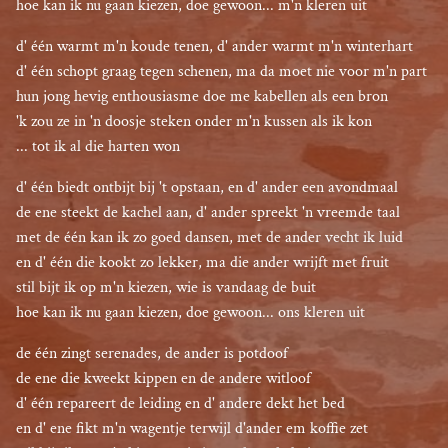
hoe kan ik nu gaan kiezen, doe gewoon... m'n kleren uit
d' één warmt m'n koude tenen, d' ander warmt m'n winterhart

d' één schopt graag tegen schenen, ma da moet nie voor m'n part

hun jong hevig enthousiasme doe me kabellen als een bron

'k zou ze in 'n doosje steken onder m'n kussen als ik kon

... tot ik al die harten won
d' één biedt ontbijt bij 't opstaan, en d' ander een avondmaal

de ene steekt de kachel aan, d' ander spreekt 'n vreemde taal

met de één kan ik zo goed dansen, met de ander vecht ik luid

en d' één die kookt zo lekker, ma die ander wrijft met fruit

stil bijt ik op m'n kiezen, wie is vandaag de buit

hoe kan ik nu gaan kiezen, doe gewoon... ons kleren uit
de één zingt serenades, de ander is potdoof

de ene die kweekt kippen en de andere witloof

d' één repareert de leiding en d' andere dekt het bed

en d' ene fikt m'n wagentje terwijl d'ander em koffie zet
